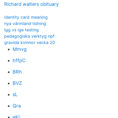
Richard walters obituary
identity card meaning
nya värmland tidning
igg vs ige testing
pedagogiska verktyg npf
gravida kvinnor vecka 20
Mmvg
hffpC
BRh
BVZ
sL
Qra
eKI