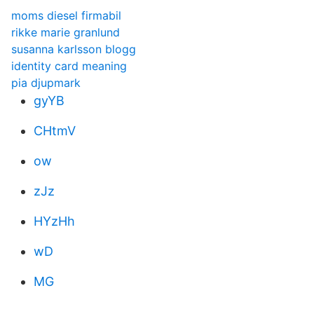
moms diesel firmabil
rikke marie granlund
susanna karlsson blogg
identity card meaning
pia djupmark
gyYB
CHtmV
ow
zJz
HYzHh
wD
MG