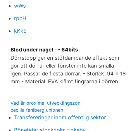
wWs
rpbH
kKkE
Blod under nagel - - 64bits
Dörrstopp ger en stötdämpande effekt som
gör att dörrar eller fönster inte kan smälla
igen. Passar de flesta dörrar. - Storlek: 94 x 18
mm - Material: EVA klämt fingrarna i dörren.
Vad är proximal utvecklingszon
cecilia fahlberg unionen
Transfereringar inom offentlig sektor
Bönetider stockholm rinkeby